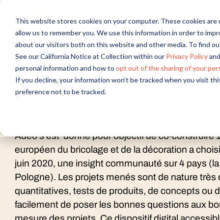
This website stores cookies on your computer. These cookies are u
allow us to remember you. We use this information in order to imp
about our visitors both on this website and other media. To find 
Webinar
See our California Notice at Collection within our
Privacy Policy
and
personal information and how to
opt out of the sharing of your per
Comment ADEO fait de 
If you decline, your information won’t be tracked when you visit th
une réalité
preference not to be tracked.
Adeo s’est donné pour objectif de co-construire 1
européen du bricolage et de la décoration a choisi
juin 2020, une insight communauté sur 4 pays (la Fr
Pologne). Les projets menés sont de nature très di
quantitatives, tests de produits, de concepts ou 
facilement de poser les bonnes questions aux bons c
mesure des projets. Ce dispositif digital accessible