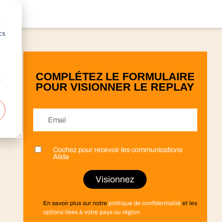
d
cs
COMPLÉTEZ LE FORMULAIRE
r
POUR VISIONNER LE REPLAY
Email
*
Cochez pour recevoir les communications
Prénom
Nom
Entreprise
Fonction
Pays
*
*
*
*
*
Alida
En savoir plus sur notre
politique de confidentialité
et les
options liées à votre pays ou région.