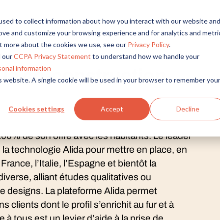
sed to collect information about how you interact with our website an
rove and customize your browsing experience and for analytics and metri
out more about the cookies we use, see our
Privacy Policy
.
 our
CCPA Privacy Statement
to understand how we handle your
sonal information
la co-construction
is website. A single cookie will be used in your browser to remember you
Cookies settings
Accept
Decline
00% de son offre avec les habitants. Le leader
 la technologie Alida pour mettre en place, en
ance, l’Italie, l’Espagne et bientôt la
verse, alliant études qualitatives ou
de designs. La plateforme Alida permet
lients dont le profil s’enrichit au fur et à
 à tous est un levier d’aide à la prise de