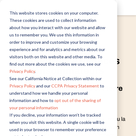
This website stores cookies on your computer.
These cookies are used to collect information
about how you interact with our website and allow
Webinar
us to remember you. We use this information in
Se réinventer en
order to improve and customize your browsing
permanence pour
experience and for analytics and metrics about our
visitors both on this website and other media. To
répondre aux exigences
find out more about the cookies we use, see our
des consommateurs
Privacy Policy
.
See our California Notice at Collection within our
Privacy Policy
and our
CCPA Privacy Statement
to
Interview de La Redoute et Pierre
understand how we handle your personal
& Vacances
information and how to
opt out of the sharing of
your personal information
If you decline, your information won’t be tracked
Bien entendu les entreprises n’ont pas attendu la
when you visit this website. A single cookie will be
crise pour innover mais cette dernière a été un
used in your browser to remember your preference
catalyseur pour se réinventer, et notamment