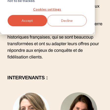
not to be tracked.
renforcer le besoin d’insights pour répondre aux
Cookies settings
exigences des consommateurs.
Accept
Decline
Visionnez cette interview de La Redoute et Pierre
& Vacances, deux très belles marques
historiques françaises, qui se sont beaucoup
transformées et ont su adapter leurs offres pour
répondre aux enjeux de conquête et de
fidélisation clients.
INTERVENANTS :