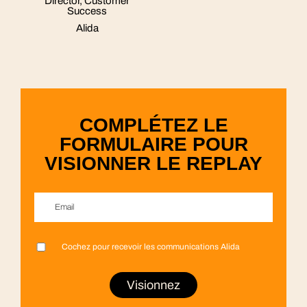
Director, Customer
Success
Alida
COMPLÉTEZ LE
FORMULAIRE POUR
VISIONNER LE REPLAY
Email
*
Cochez pour recevoir les communications Alida
Prénom
Nom
Entreprise
Fonction
Pays
*
*
*
*
*