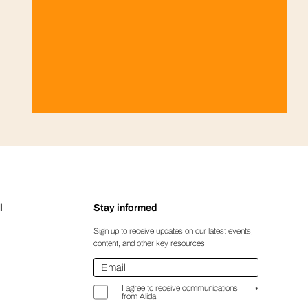
l
Stay informed
Sign up to receive updates on our latest events,
content, and other key resources
Email
*
I agree to receive communications
*
from Alida.