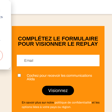
d
cs
COMPLÉTEZ LE FORMULAIRE
r
POUR VISIONNER LE REPLAY
Email
*
Cochez pour recevoir les communications
Prénom
Nom
Entreprise
Fonction
Pays
*
*
*
*
*
Alida
En savoir plus sur notre
politique de confidentialité
et les
options liées à votre pays ou région.