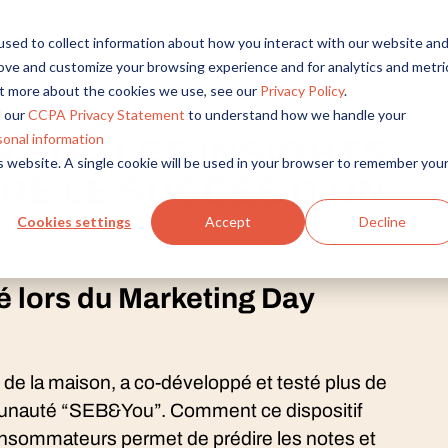
sed to collect information about how you interact with our website an
rove and customize your browsing experience and for analytics and metri
out more about the cookies we use, see our
Privacy Policy
.
 our
CCPA Privacy Statement
to understand how we handle your
sonal information
 SUR LES INSIGHTS
is website. A single cookie will be used in your browser to remember you
RE LE SUCCÈS D'UN
Cookies settings
Accept
Decline
 lors du Marketing Day
de la maison, a co-développé et testé plus de
munauté “SEB&You”. Comment ce dispositif
nsommateurs permet de prédire les notes et