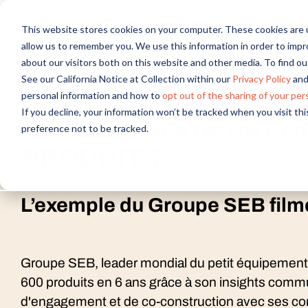
This website stores cookies on your computer. These cookies are u
allow us to remember you. We use this information in order to imp
about our visitors both on this website and other media. To find 
Webinar
See our California Notice at Collection within our
Privacy Policy
and
personal information and how to
opt out of the sharing of your per
COMMENT S'APPUYER
If you decline, your information won’t be tracked when you visit th
CLIENTS POUR PRÉDI
preference not to be tracked.
PRODUIT ?
L’exemple du Groupe SEB filmé
Groupe SEB, leader mondial du petit équipement 
600 produits en 6 ans grâce à son insights com
d'engagement et de co-construction avec ses co