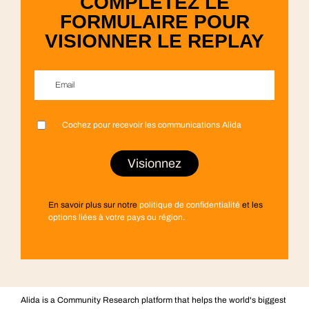
COMPLÉTEZ LE
FORMULAIRE POUR
VISIONNER LE REPLAY
Email
*
Cochez pour recevoir les communications Alida
Prénom
Nom
Entreprise
Fonction
Pays
*
*
*
*
*
En savoir plus sur notre
politique de confidentialité
et les
options liées à votre pays ou région.
Alida is a Community Research platform that helps the world's biggest