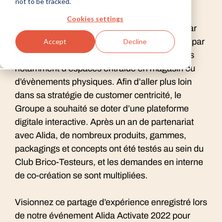
l'embellissement de la maison et du jardin,
not to be tracked.
Mr.Bricolage a pour ambition d'être reconnu
Cookies settings
comme le champion de la relation humaine par
ses clients. L’enseigne fait tester ses produits par
Accept
Decline
ses clients depuis plusieurs années au travers
notamment d'espaces entraide en magasin ou
d’évènements physiques. Afin d’aller plus loin
dans sa stratégie de customer centricité, le
Groupe a souhaité se doter d’une plateforme
digitale interactive. Après un an de partenariat
avec Alida, de nombreux produits, gammes,
packagings et concepts ont été testés au sein du
Club Brico-Testeurs, et les demandes en interne
de co-création se sont multipliées.
Visionnez ce partage d’expérience enregistré lors
de notre événement Alida Activate 2022 pour