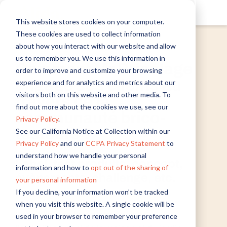
This website stores cookies on your computer.
These cookies are used to collect information
about how you interact with our website and allow
Webinar
us to remember you. We use this information in
Comment Mr.Bricolage
order to improve and customize your browsing
engage ses clients au
experience and for analytics and metrics about our
visitors both on this website and other media. To
travers de la
find out more about the cookies we use, see our
communauté brico-
Privacy Policy
.
testeurs ?
See our California Notice at Collection within our
Privacy Policy
and our
CCPA Privacy Statement
to
understand how we handle your personal
Label, test produits, concept,
information and how to
opt out of the sharing of
évènements, challenge, etc.
your personal information
If you decline, your information won’t be tracked
when you visit this website. A single cookie will be
Spécialiste de la rénovation et de
used in your browser to remember your preference