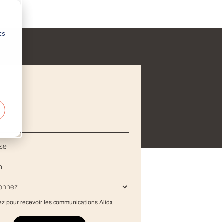
d
cs
r
l
*
om
*
*
prise
*
ion
*
*
z pour recevoir les communications Alida