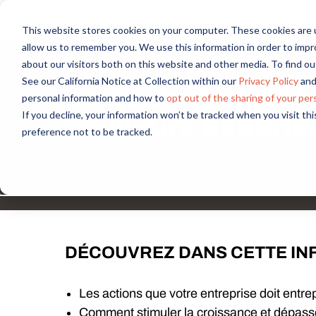
This website stores cookies on your computer. These cookies are u
allow us to remember you. We use this information in order to imp
about our visitors both on this website and other media. To find 
See our California Notice at Collection within our
Privacy Policy
and
Le guide du retail
personal information and how to
opt out of the sharing of your per
If you decline, your information won’t be tracked when you visit th
meilleure expéri
preference not to be tracked.
INFOGRAPHIE
DÉCOUVREZ DANS CETTE INF
Les actions que votre entreprise doit entr
Comment stimuler la croissance et dépass