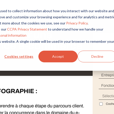
sed to collect information about how you interact with our website an
rove and customize your browsing experience and for analytics and metri
out more about the cookies we use, see our
Privacy Policy
.
 our
CCPA Privacy Statement
to understand how we handle your
er pour une
sonal information
is website. A single cookie will be used in your browser to remember you
ence e-commerce
E-mai
Prén
Cookies settings
Accept
Decline
Nom
Entre
Fonct
OGRAPHIE :
Pays
Coche
eprendre à chaque étape du parcours client.
er la concurrence dans le domaine du e-