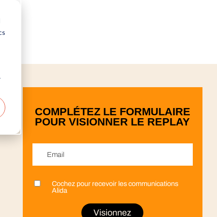
d
cs
r
COMPLÉTEZ LE FORMULAIRE
POUR VISIONNER LE REPLAY
Email
*
Cochez pour recevoir les communications
Prénom
Nom
Entreprise
Fonction
Pays
*
*
*
*
*
Alida