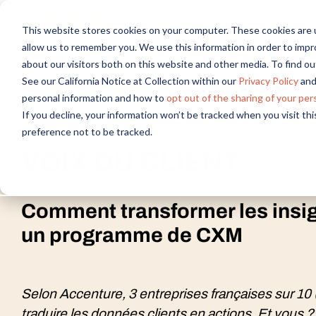
This website stores cookies on your computer. These cookies are u
allow us to remember you. We use this information in order to imp
about our visitors both on this website and other media. To find 
See our California Notice at Collection within our
Privacy Policy
and
personal information and how to
opt out of the sharing of your per
If you decline, your information won’t be tracked when you visit th
preference not to be tracked.
Webinar
VOIX DU CLIENT :
Comment transformer les insig
un programme de CXM
Selon Accenture, 3 entreprises françaises sur 10 
traduire les données clients en actions. Et vous ?