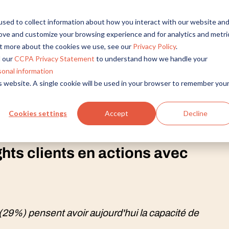
sed to collect information about how you interact with our website an
rove and customize your browsing experience and for analytics and metri
out more about the cookies we use, see our
Privacy Policy
.
 our
CCPA Privacy Statement
to understand how we handle your
sonal information
is website. A single cookie will be used in your browser to remember you
Cookies settings
Accept
Decline
hts clients en actions avec
(29%) pensent avoir aujourd'hui la capacité de