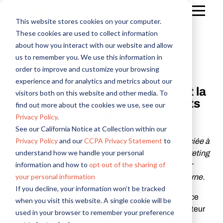
This website stores cookies on your computer.
These cookies are used to collect information
about how you interact with our website and allow
us to remember you. We use this information in
order to improve and customize your browsing
Email professionnel
*
experience and for analytics and metrics about our
Alida et OpinionWay accélèrent la
visitors both on this website and other media. To
collecte et l’impact des insights
find out more about the cookies we use, see our
Cochez pour recevoir les communications Alida
Prénom
Nom
Société
Fonction
Pays
*
*
*
*
*
clients
Privacy Policy
.
See our California Notice at Collection within our
Privacy Policy
and our
CCPA Privacy Statement
to
La technologie évolutive et innovante d’Alida associée à
understand how we handle your personal
l’expertise d’OpinionWay en matière d’études marketing
information and how to
opt out of the sharing of
permettent aux entreprises de développer leur
politique de confidentialité
your personal information
connaissance client et de la faire rayonner en interne.
options liées à votre pays ou région
If you decline, your information won’t be tracked
PARIS
- 19 octobre 2023 - Alida, leader de l’expérience
when you visit this website. A single cookie will be
client centrée sur la communauté, et OpinionWay, acteur
used in your browser to remember your preference
majeur de l’innovation dans les études marketing,