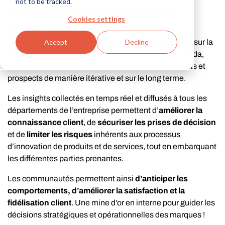
not to be tracked.
annoncent leur nouveau partenariat stratégique.
Cookies settings
Expert en animation de communautés d’insights
consommateurs, OpinionWay a décidé de s’appuyer sur la
Accept
Decline
plateforme technologique de connaissance client Alida,
afin de permettre aux marques d’engager leurs clients et
prospects de manière itérative et sur le long terme.
Les insights collectés en temps réel et diffusés à tous les
départements de l’entreprise permettent d’
améliorer la
connaissance client
, de
sécuriser les prises de décision
et de
limiter les risques
inhérents aux processus
d’innovation de produits et de services, tout en embarquant
les différentes parties prenantes.
Les communautés permettent ainsi
d’anticiper les
comportements, d’améliorer la satisfaction et la
fidélisation client
. Une mine d’or en interne pour guider les
décisions stratégiques et opérationnelles des marques !