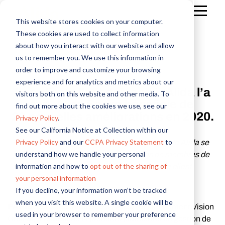
This website stores cookies on your computer.
These cookies are used to collect information
about how you interact with our website and allow
us to remember you. We use this information in
order to improve and customize your browsing
Email professionnel
*
experience and for analytics and metrics about our
Les clients l’ont demandé, Alida l’a
visitors both on this website and other media. To
fait. Alida Sparq bénéficie de
find out more about the cookies we use, see our
Cochez pour recevoir les communications Alida
Prénom
Nom
Société
Fonction
Pays
*
*
*
*
*
20 nouvelles améliorations en 2020.
Privacy Policy
.
See our California Notice at Collection within our
Privacy Policy
and our
CCPA Privacy Statement
to
La plateforme historique d’insights en ligne de Alida se
understand how we handle your personal
développe pour offrir à ses 163 millions de membres de
information and how to
opt out of the sharing of
nouvelles fonctionnalités centrées sur le client.
politique de confidentialité
your personal information
options liées à votre pays ou région
If you decline, your information won’t be tracked
when you visit this website. A single cookie will be
PARIS
, le 10 décembre 2020 - Alida (anciennement Vision
used in your browser to remember your preference
Critical), créateur de la première plateforme de gestion de