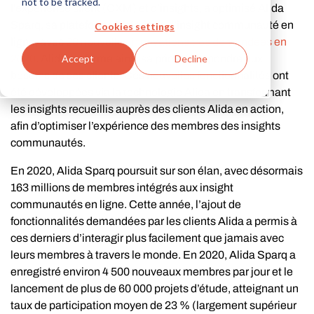
not to be tracked.
l’expérience client (CXM) et d’insights, a optimisé Alida
Sparq, sa plateforme historique d’insight communauté en
Cookies settings
ligne, avec
20 nouvelles innovations très demandées en
2020
. Alida réaffirme ainsi sa priorité : répondre aux
Accept
Decline
besoins de ses clients. Ces nouvelles fonctionnalités ont
été développées via la technologie Alida en transformant
les insights recueillis auprès des clients Alida en action,
afin d’optimiser l’expérience des membres des insights
communautés.
En 2020, Alida Sparq poursuit sur son élan, avec désormais
163 millions de membres intégrés aux insight
communautés en ligne. Cette année, l’ajout de
fonctionnalités demandées par les clients Alida a permis à
ces derniers d’interagir plus facilement que jamais avec
leurs membres à travers le monde. En 2020, Alida Sparq a
enregistré environ 4 500 nouveaux membres par jour et le
lancement de plus de 60 000 projets d’étude, atteignant un
taux de participation moyen de 23 % (largement supérieur