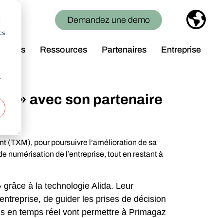
Demandez une demo
d
cs
Clients
Ressources
Partenaires
Entreprise
Blog
Login
Qui sommes-nous
r
Ressources
Rejoignez-nous
te » avec son partenaire
Newsroom
Devenons partenaires
 ou région
t (TXM), pour poursuivre l’amélioration de sa
de numérisation de l’entreprise, tout en restant à
grâce à la technologie Alida. Leur
entreprise, de guider les prises de décision
es en temps réel vont permettre à Primagaz