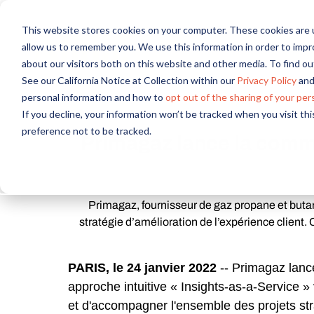
This website stores cookies on your computer. These cookies are u
allow us to remember you. We use this information in order to imp
about our visitors both on this website and other media. To find 
See our California Notice at Collection within our
Privacy Policy
and
personal information and how to
opt out of the sharing of your per
If you decline, your information won’t be tracked when you visit th
preference not to be tracked.
Primagaz lance la commu
Primagaz, fournisseur de gaz propane et buta
stratégie d’amélioration de l’expérience client. 
PARIS, le 24 janvier 2022
--
Primagaz lance
approche intuitive « Insights-as-a-Service »
et d'accompagner l'ensemble des projets str