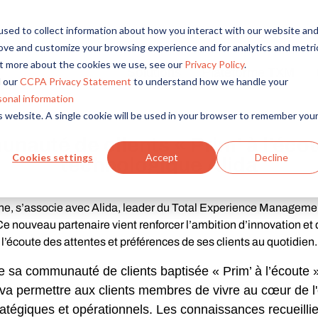
sed to collect information about how you interact with our website an
rove and customize your browsing experience and for analytics and metri
out more about the cookies we use, see our
Privacy Policy
.
Solutions
Plateforme TXM
Email professionnel
*
 our
CCPA Privacy Statement
to understand how we handle your
sonal information
Expériences
Secteurs
Actions
is website. A single cookie will be used in your browser to remember you
Cochez pour recevoir les communications Alida
Prénom
Nom
Société
Fonction
Pays
*
*
*
*
*
Community
Expérience Client
Technologie
nauté de clients « Prim’ à l’écou
Touchpoint
Cookies settings
Accept
Decline
Expérience Utilisateur
Médias et Divertissement
technologique Alida
Surveys
Expérience Produit
Retail
Analytics
politique de confidentialité
options liées à votre pays
ne, s’associe avec Alida, leader du Total Experience Managemen
Expérience de Marque
Biens de consommation
Ce nouveau partenaire vient renforcer l’ambition d’innovation et 
Intégrations
Services Financiers
l’écoute des attentes et préférences de ses clients au quotidien.
Video
Services Études
 sa communauté de clients baptisée « Prim’ à l’écoute » 
Services Études
 va permettre aux clients membres de vivre au cœur de l'
Tarifs
atégiques et opérationnels. Les connaissances recueilli