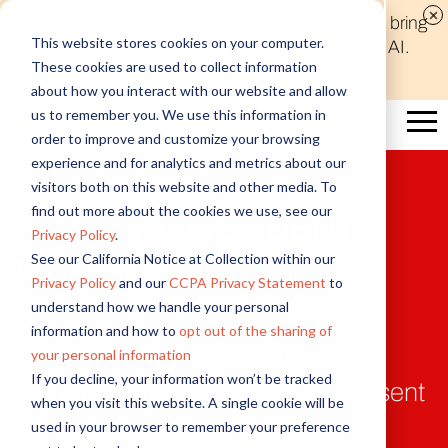
Discover new audiences, scale your reach, and bring
This website stores cookies on your computer.
compelling insights to life in minutes with Alida AI.
These cookies are used to collect information
Learn More
about how you interact with our website and allow
us to remember you. We use this information in
order to improve and customize your browsing
experience and for analytics and metrics about our
visitors both on this website and other media. To
find out more about the cookies we use, see our
TÉMOIGNAGE CLIENT
Privacy Policy
.
See our California Notice at Collection within our
PokerStars
Privacy Policy
and our
CCPA Privacy Statement
to
understand how we handle your personal
information and how to
opt out of the sharing of
Les managers de l’insight
your personal information
If you decline, your information won’t be tracked
communauté de PokerStars réalisent
when you visit this website. A single cookie will be
la nécessité d'une stratégie CXM
used in your browser to remember your preference