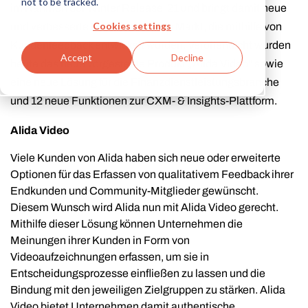
not to be tracked.
im Rahmen der Winter Release '21 und bringt damit neue
Cookies settings
und verbesserte Produkte auf den Markt, die mithilfe von
Kundenfeedback entwickelt wurden. Veröffentlicht wurden
Accept
Decline
heute das neue vorgestellte Produkt „Alida Video“ sowie
eine neue Lösung für die Finanzdienstleistungsbranche
und 12 neue Funktionen zur CXM- & Insights-Plattform.
Alida Video
Viele Kunden von Alida haben sich neue oder erweiterte
Optionen für das Erfassen von qualitativem Feedback ihrer
Endkunden und Community-Mitglieder gewünscht.
Diesem Wunsch wird Alida nun mit Alida Video gerecht.
Mithilfe dieser Lösung können Unternehmen die
Meinungen ihrer Kunden in Form von
Videoaufzeichnungen erfassen, um sie in
Entscheidungsprozesse einfließen zu lassen und die
Bindung mit den jeweiligen Zielgruppen zu stärken. Alida
Video bietet Unternehmen damit authentische,