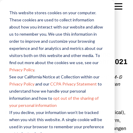
This website stores cookies on your computer.
These cookies are used to collect information
about how you interact with our website and allow
us to remember you. We use this information in
order to improve and customize your browsing
E-mail
*
experience and for analytics and metrics about our
Alida startet mit neuen und
visitors both on this website and other media. To
optimierten Produkten ins Jahr 2021
find out more about the cookies we use, see our
Ich möchte gelegentlich Emails von Alida
Vorname
Nachname
Firmenname
Stellenbezeichnung
Land
*
*
*
*
*
erhalten.
Privacy Policy
.
See our California Notice at Collection within our
Produkte der Winter Release 2021 bauen die CXM- &
Privacy Policy
and our
CCPA Privacy Statement
to
Insights-Plattform von Alida mit
kundenorientierten
understand how we handle your personal
Optimierungen weiter aus.
information and how to
opt out of the sharing of
your personal information
–
If you decline, your information won’t be tracked
KÖLN
26. Januar 2021 – Alida (ehemals Vision Critical),
Datenschutzbestimmungen
Optionen in Bezug auf
Ihr Land oder Ihre Region
when you visit this website. A single cookie will be
Anbieter der weltweit ersten CXM- & Insights-Plattform,
used in your browser to remember your preference
veröffentlicht heute offiziell seine Produktaktualisierungen