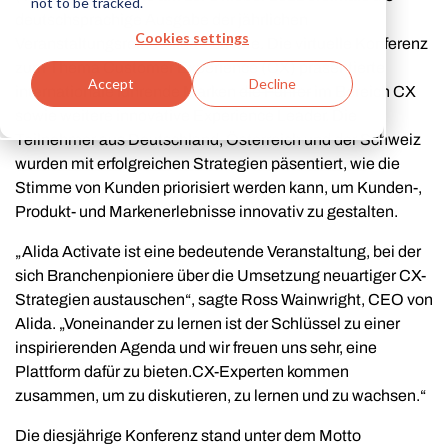
not to be tracked.
deutschsprachige Ausgabe der jährlichen
Cookies settings
Veranstaltungsreihe Alida Activate. Die virtuelle Konferenz
zum Thema Customer Experience (CX) präsentierte
Accept
Decline
internationale führende Marken
die Führer
im Bereich CX
sowie weitere innovative Experience Leader. Die
Teilnehmer aus Deutschland, Österreich und der Schweiz
wurden mit erfolgreichen Strategien päsentiert, wie die
Stimme von Kunden priorisiert werden kann, um Kunden-,
Produkt- und Markenerlebnisse innovativ zu gestalten.
„Alida Activate ist eine bedeutende Veranstaltung, bei der
sich Branchenpioniere über die Umsetzung neuartiger CX-
Strategien austauschen“, sagte Ross Wainwright, CEO von
Alida. „Voneinander zu lernen ist der Schlüssel zu einer
inspirierenden Agenda und wir freuen uns sehr, eine
Plattform dafür zu bieten.CX-Experten kommen
zusammen, um zu diskutieren, zu lernen und zu wachsen.“
Die diesjährige Konferenz stand unter dem Motto