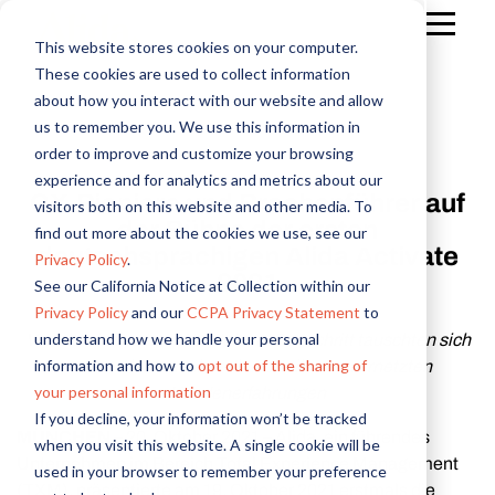
This website stores cookies on your computer.
These cookies are used to collect information
about how you interact with our website and allow
us to remember you. We use this information in
order to improve and customize your browsing
E-mail
*
experience and for analytics and metrics about our
CX-Pioniere und Brachenführer auf
visitors both on this website and other media. To
der Bühne der ersten
find out more about the cookies we use, see our
Ich möchte gelegentlich Emails von Alida
Vorname
Nachname
Firmenname
Stellenbezeichnung
Land
*
*
*
*
*
erhalten.
deutschsprachigen Alida Activate
Privacy Policy
.
2021
See our California Notice at Collection within our
Privacy Policy
and our
CCPA Privacy Statement
to
understand how we handle your personal
Vorreiter in Sachen Wandel und Fortschritt tauschten sich
information and how to
opt out of the sharing of
aus und lernten über die Vorteile von vernetzten
your personal information
Kundenerfahrungen
If you decline, your information won’t be tracked
Datenschutzbestimmungen
Optionen in Bezug auf
MÜNCHEN
– 20. Oktober 2021 – Alida, ein führendes
Ihr Land oder Ihre Region
when you visit this website. A single cookie will be
Unternehmen im Bereich Total Experience Management
used in your browser to remember your preference
(TXM), präsentierte am 19. Oktober 2021 erstmals die