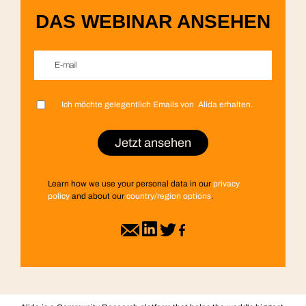
DAS WEBINAR ANSEHEN
E-mail
*
Ich möchte gelegentlich Emails von Alida erhalten.
Vorname
Nachname
Firmenname
Stellenbezeichnung
Land
*
*
*
*
*
Learn how we use your personal data in our
privacy
policy
and about our
country/region options
.