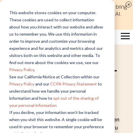
Discover new audiences, scale your reach, and bring
This website stores cookies on your computer.
compelling insights to life in minutes with Alida AI.
These cookies are used to collect information
Learn More
about how you interact with our website and allow
us to remember you. We use this information in
order to improve and customize your browsing
experience and for analytics and metrics about our
visitors both on this website and other media. To
Webinar
find out more about the cookies we use, see our
Das Rezept für mehr CX-
Privacy Policy
.
See our California Notice at Collection within our
Erfolg und einen
Privacy Policy
and our
CCPA Privacy Statement
to
größeren ROI
understand how we handle your personal
information and how to
opt out of the sharing of
your personal information
Maxie Schmidt, VP Principal Analyst bei
If you decline, your information won’t be tracked
Forrester, gibt Ihnen Einblicke in die wichtigsten
when you visit this website. A single cookie will be
used in your browser to remember your preference
Zutaten, die Ihnen helfen, Ihr CX-Programm zu