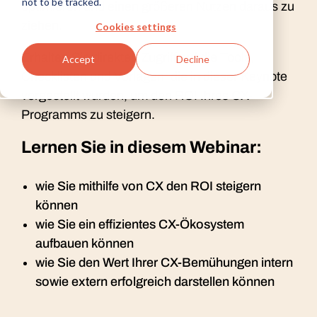
not to be tracked.
optimieren und einen größeren Nutzen daraus zu
ziehen.
Cookies settings
Erhalten Sie direkten Zugriff auf die Tools,
Accept
Decline
Checklisten und Vorlagen, die in dieser Keynote
vorgestellt wurden, um den ROI Ihres CX-
Programms zu steigern.
Lernen Sie in diesem Webinar:
wie Sie mithilfe von CX den ROI steigern
können
wie Sie ein effizientes CX-Ökosystem
aufbauen können
wie Sie den Wert Ihrer CX-Bemühungen intern
sowie extern erfolgreich darstellen können