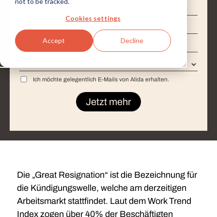
not to be tracked.
Nachname
*
Cookies settings
Firmenname
*
Accept
Decline
Stellenbezeichnung
*
Land
*
Ich möchte gelegentlich E-Mails von Alida erhalten.
Die
„
Great Resignation
“
ist die Bezeichnung für
die Kündigungswelle, welche am derzeitigen
Arbeitsmarkt stattfindet. Laut dem Work Trend
Index zogen über 40% der Beschäftigten