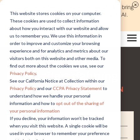
Discover new audiences, scale your reach, and bring
This website stores cookies on your computer.
compelling insights to life in minutes with Alida AI.
These cookies are used to collect information
Learn More
about how you interact with our website and allow
us to remember you. We use this information in
order to improve and customize your browsing
experience and for analytics and metrics about our
visitors both on this website and other media. To
Priorisierung der
find out more about the cookies we use, see our
Mitarbeitererfahrung
Privacy Policy
.
See our California Notice at Collection within our
UM TOP-TALENTE ANZUZIEHEN
Privacy Policy
and our
CCPA Privacy Statement
to
understand how we handle your personal
UND ZU BEHALTEN
information and how to
opt out of the sharing of
your personal information
If you decline, your information won’t be tracked
E-Mail
*
when you visit this website. A single cookie will be
Vorname
*
used in your browser to remember your preference