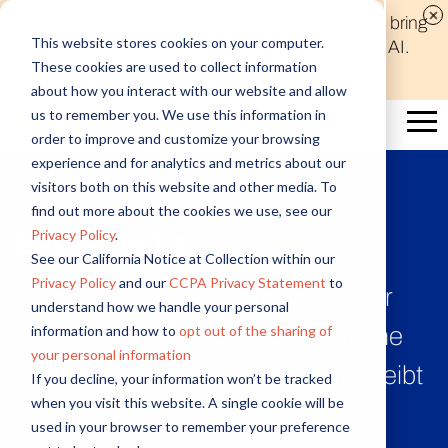
Discover new audiences, scale your reach, and bring
This website stores cookies on your computer.
compelling insights to life in minutes with Alida AI.
These cookies are used to collect information
Learn More
about how you interact with our website and allow
us to remember you. We use this information in
order to improve and customize your browsing
experience and for analytics and metrics about our
visitors both on this website and other media. To
Kunde
find out more about the cookies we use, see our
Privacy Policy
.
Bauer Media
See our California Notice at Collection within our
Privacy Policy
and our
CCPA Privacy Statement
to
Wie Bauer Media Australia in einer
understand how we handle your personal
information and how to
opt out of the sharing of
sich schnell verändernden Branche
your personal information
wettbewerbsfähig und innovativ bleibt
If you decline, your information won’t be tracked
when you visit this website. A single cookie will be
used in your browser to remember your preference