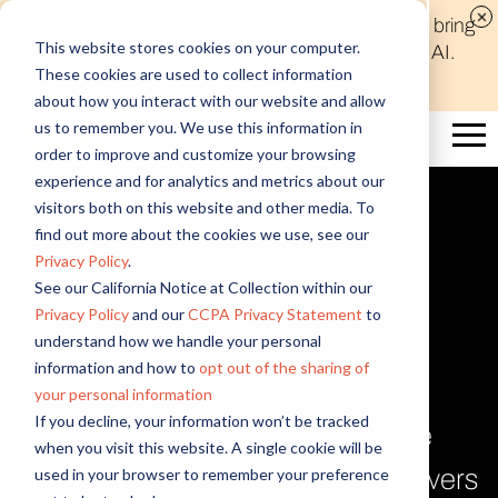
Discover new audiences, scale your reach, and bring
This website stores cookies on your computer.
compelling insights to life in minutes with Alida AI.
These cookies are used to collect information
Learn More
about how you interact with our website and allow
us to remember you. We use this information in
order to improve and customize your browsing
experience and for analytics and metrics about our
visitors both on this website and other media. To
find out more about the cookies we use, see our
TÉMOIGNAGE CLIENT
Privacy Policy
.
See our California Notice at Collection within our
Salomon
Privacy Policy
and our
CCPA Privacy Statement
to
understand how we handle your personal
information and how to
opt out of the sharing of
Découvrez comment l'entreprise
your personal information
If you decline, your information won’t be tracked
Salomon optimise son expérience
when you visit this website. A single cookie will be
client et co-crée ses produits à travers
used in your browser to remember your preference