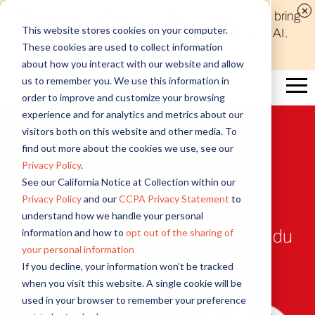
Discover new audiences, scale your reach, and bring
This website stores cookies on your computer.
compelling insights to life in minutes with Alida AI.
These cookies are used to collect information
Learn More
about how you interact with our website and allow
us to remember you. We use this information in
order to improve and customize your browsing
experience and for analytics and metrics about our
visitors both on this website and other media. To
TÉMOIGNAGE CLIENT
find out more about the cookies we use, see our
Privacy Policy
.
Toyota
See our California Notice at Collection within our
Privacy Policy
and our
CCPA Privacy Statement
to
Toyota accélère l'innovation et
understand how we handle your personal
information and how to
opt out of the sharing of
améliore chaque point de contact du
your personal information
parcours client
If you decline, your information won’t be tracked
when you visit this website. A single cookie will be
used in your browser to remember your preference