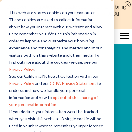
Discover new audiences, scale your reach, and bring
This website stores cookies on your computer.
compelling insights to life in minutes with Alida AI.
These cookies are used to collect information
Learn More
about how you interact with our website and allow
us to remember you. We use this information in
order to improve and customize your browsing
experience and for analytics and metrics about our
visitors both on this website and other media. To
TÉMOIGNAGE CLIENT
find out more about the cookies we use, see our
Privacy Policy
.
ADEO
See our California Notice at Collection within our
Privacy Policy
and our
CCPA Privacy Statement
to
ADEO relève le défi de la co-
understand how we handle your personal
information and how to
opt out of the sharing of
construction avec ses habitants à
your personal information
l’international avec la technologie
If you decline, your information won’t be tracked
when you visit this website. A single cookie will be
Alida
used in your browser to remember your preference