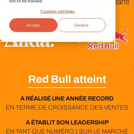
a l’opportunité d’aider l'entreprise dans
not to be tracked.
Cookies settings
ses décisions stratégiques.
Accept
Decline
+
Red Bull atteint
A RÉALISÉ UNE ANNÉE RECORD
EN TERME DE CROISSANCE DES VENTES
A ÉTABLIT SON LEADERSHIP
EN TANT QUE NUMÉRO 1 SUR LE MARCHÉ