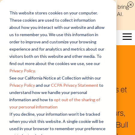
Discover new audiences, scale your reach, and bring
This website stores cookies on your computer.
compelling insights to life in minutes with Alida AI.
These cookies are used to collect information
Learn More
about how you interact with our website and allow
us to remember you. We use this information in
order to improve and customize your browsing
experience and for analytics and metrics about our
visitors both on this website and other media. To
TÉMOIGNAGE CLIENT
find out more about the cookies we use, see our
Privacy Policy
.
Red Bull
See our California Notice at Collection within our
Privacy Policy
and our
CCPA Privacy Statement
to
En fournissant des insights rapides et
understand how we handle your personal
information and how to
opt out of the sharing of
exploitables sur l’évolution du
your personal information
comportement des consommateurs,
If you decline, your information won’t be tracked
when you visit this website. A single cookie will be
l'équipe Shopper Insights de Red Bull
used in your browser to remember your preference